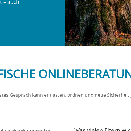
t – auch
FISCHE ONLINEBERATUN
rstes Gespräch kann entlasten, ordnen und neue Sicherheit
Was vielen Eltern wich