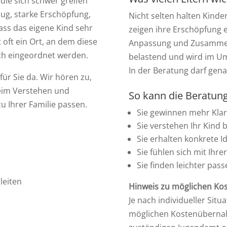
 die sich schwer greifen
g, starke Erschöpfung,
Nicht selten halten Kinde
dass das eigene Kind sehr
zeigen ihre Erschöpfung 
 oft ein Ort, an dem diese
Anpassung und Zusammenb
ch eingeordnet werden.
belastend und wird im Um
In der Beratung darf ge
ür Sie da. Wir hören zu,
beim Verstehen und
So kann die Beratun
zu Ihrer Familie passen.
Sie gewinnen mehr Klar
Sie verstehen Ihr Kind 
Sie erhalten konkrete Id
Sie fühlen sich mit I
Sie finden leichter pas
leiten
Hinweis zu möglichen Ko
Je nach individueller Situ
möglichen Kostenübernah