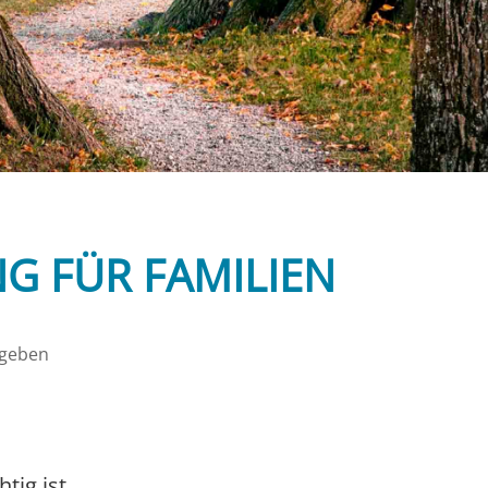
G FÜR FAMILIEN
 geben
tig ist