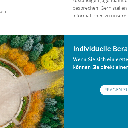
zuständigen Jugendamt od
besprechen. Gern stellen 
ken
Informationen zu unsere
Individuelle Ber
Wenn Sie sich ein ers
können Sie direkt eine
FRAGEN Z