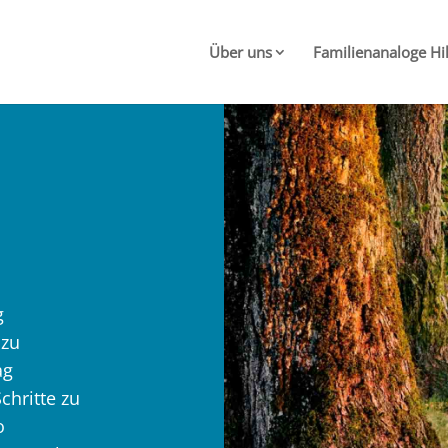
Über uns
Familienanaloge Hi
g
 zu
ag
hritte zu
o