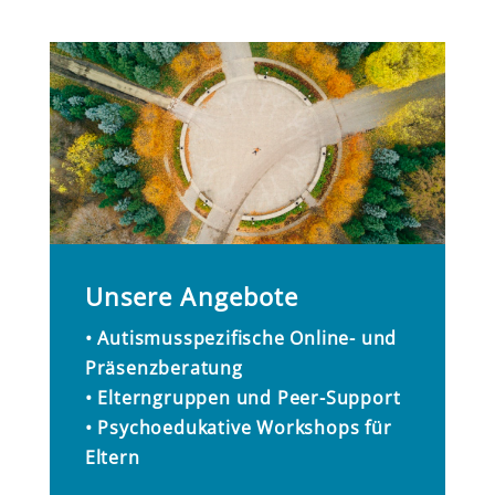
Unsere Angebote
• Autismusspezifische Online- und
Präsenzberatung
• Elterngruppen und Peer-Support
• Psychoedukative Workshops für
Eltern